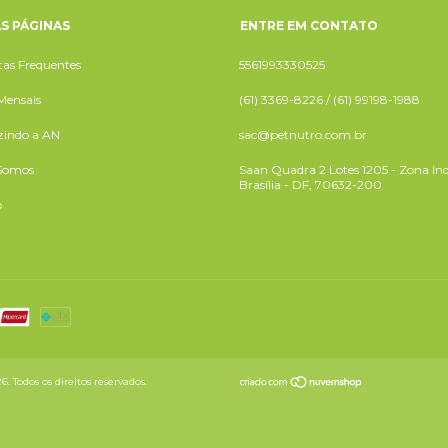
S PÁGINAS
ENTRE EM CONTATO
as Frequentes
5561993330525
Mensais
(61) 3369-8226 / (61) 99198-1988
zindo a AN
sac@petnutro.com.br
Somos
Saan Quadra 2 Lotes 1205 - Zona Ind
Brasília - DF, 70632-200
o
odos os direitos reservados.